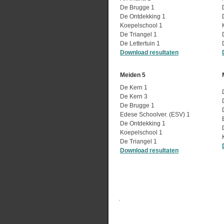
De Brugge 1
De Ontdekking 1
Koepelschool 1
De Triangel 1
De Lettertuin 1
Download resultaten
Meiden 5
De Kern 1
De Kern 3
De Brugge 1
Edese Schoolver. (ESV) 1
De Ontdekking 1
Koepelschool 1
De Triangel 1
Download resultaten
.