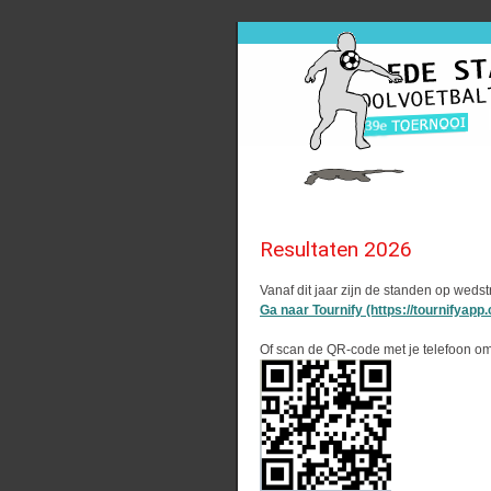
Resultaten 2026
Vanaf dit jaar zijn de standen op wedst
Ga naar Tournify (https://tournifyap
Of scan de QR-code met je telefoon om