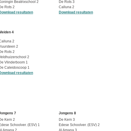
Koningin Beatrixschool 2
De Rots 3
De Rots 2
Calluna 2
Download resultaten
Download resultaten
Meiden 4
Calluna 2
Vuursteen 2
De Rots 2
Veldhuizerschool 2
De Vlinderboom 1
De Caleidoscoop 1
Download resultaten
Jongens 7
Jongens 8
De Kern 2
De Kern 3
Edese Schoolver. (ESV) 1
Edese Schoolver. (ESV) 2
Al Amana 2
Al Amana 3