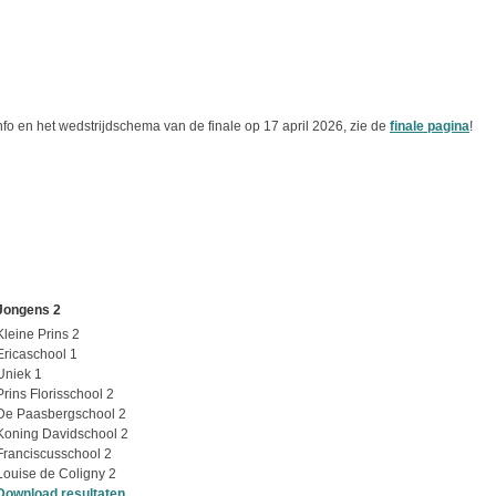
info en het wedstrijdschema van de finale op 17 april 2026, zie de
finale pagina
!
Jongens 2
Kleine Prins 2
Ericaschool 1
Uniek 1
Prins Florisschool 2
De Paasbergschool 2
Koning Davidschool 2
Franciscusschool 2
Louise de Coligny 2
Download resultaten