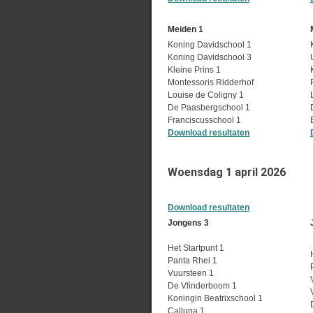
Meiden 1
Koning Davidschool 1
Koning Davidschool 3
Kleine Prins 1
Montessoris Ridderhof
Louise de Coligny 1
De Paasbergschool 1
Franciscusschool 1
Download resultaten
Woensdag 1 april 2026
Download resultaten
Jongens 3
Het Startpunt 1
Panta Rhei 1
Vuursteen 1
De Vlinderboom 1
Koningin Beatrixschool 1
Calluna 1