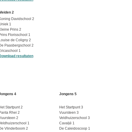
Meiden 2
Koning Davidschool 2
Uniek 1
Kleine Prins 2
Prins Florisschool 1
Louise de Coligny 2
De Paasbergschool 2
Ericaschool 1
Download resultaten
Jongens 4
Jongens 5
Het Startpunt 2
Het Startpunt 3
Panta Rhei 2
Vuursteen 3
Vuursteen 2
Veldhuizerschool 3
Veldhuizerschool 1
Cavaljé 1
De Vlinderboom 2
De Caleidoscoop 1