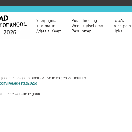
rijddagen ook gemakkelijk & live te volgen via Tournify.
p.com/live/edestad2026)
 naar de website te gaan: