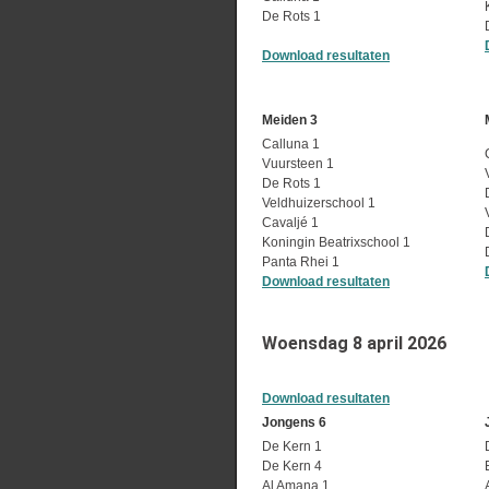
De Rots 1
Download resultaten
Meiden 3
Calluna 1
Vuursteen 1
De Rots 1
Veldhuizerschool 1
Cavaljé 1
Koningin Beatrixschool 1
Panta Rhei 1
Download resultaten
Woensdag 8 april 2026
Download resultaten
Jongens 6
De Kern 1
De Kern 4
Al Amana 1