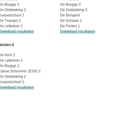
De Brugge 2
De Brugge 3
De Ontdekking 2
De Ontdekking 3
Koepelschool 2
De Bongerd
De Triangel 2
De Schakel 1
De Lettertuin 2
De Fonkel 1
Download resultaten
Download resultaten
Meiden 6
De Kern 2
De Lettertuin 1
De Brugge 2
Edese Schoolver. (ESV) 2
De Ontdekking 2
Koepelschool 2
Download resultaten