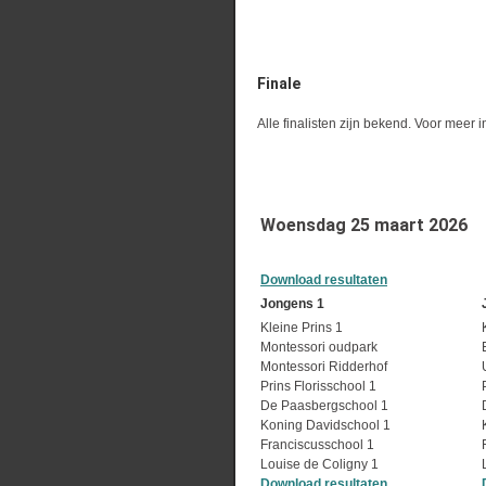
Finale
Alle finalisten zijn bekend. Voor meer 
Woensdag 25 maart 2026
Download resultaten
Jongens 1
Kleine Prins 1
Montessori oudpark
Montessori Ridderhof
Prins Florisschool 1
De Paasbergschool 1
Koning Davidschool 1
Franciscusschool 1
Louise de Coligny 1
Download resultaten